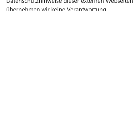
Datenschutzhinweise dieser externen Webseiten
übernehmen wir keine Verantwortung.
Erst durch Anklicken eines externen Links werden
personenbezogene Daten, insbesondere Ihre IP-
Adresse, an den jeweiligen Anbieter übertragen.
Wenn Sie keine Übertragung Ihrer Daten
wünschen, klicken Sie bitte keine externen Links
an.
Rechte der betroffenen
Person
Sie haben als betroffene Person im Sinne der
DSGVO folgende Rechte:
– Recht auf Auskunft gemäß Art. 15 DSGVO
– Recht auf Berichtigung gemäß Art. 16 DSGVO